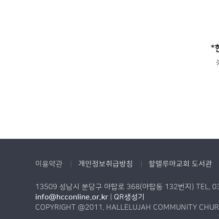
*
이용약관
개인정보취급방침
할렐루야교회 도서관
13509 성남시 분당구 야탑로 368(야탑동 132번지) TEL. 031)
info@hcconline.or.kr
|
QR생성기
COPYRIGHT @2011. HALLELUJAH COMMUNITY CHURC