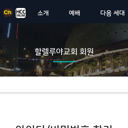
소개
예배
다음 세대
할렐루야교회 회원